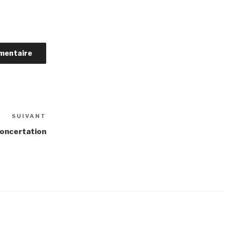
SUIVANT
Article
suivant
concertation