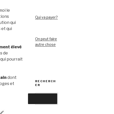
moi le
tions
Qui va payer?
ution qui
 et qui
On peut faire
autre chose
ement élevé
s de
qui pourrait
rain
dont
RECHERCH
moges et
ER
Recherche
pour
Recherche
: