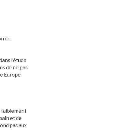
on de
dans l’étude
ons de ne pas
tre Europe
e faiblement
bain et de
pond pas aux