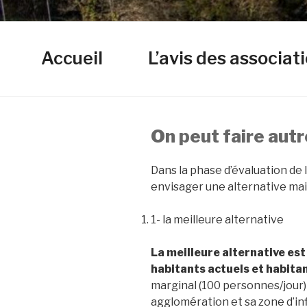
Aller
au
TOUT SUR 
contenu
Accueil
L’avis des associat
principal
On peut faire aut
Dans la phase d’évaluation de l
envisager une alternative mais
1- la meilleure alternative
La meilleure alternative est
habitants actuels et habita
marginal (100 personnes/jour
agglomération et sa zone d’in