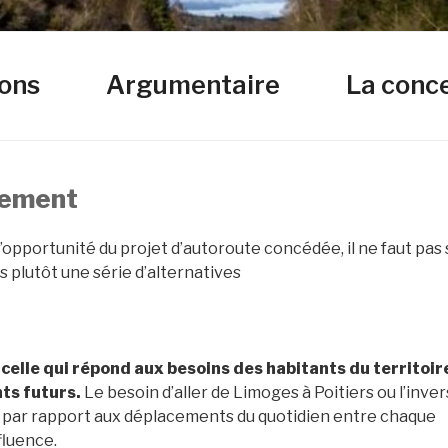
L'A147
ions
Argumentaire
La conc
rement
’opportunité du projet d’autoroute concédée, il ne faut pas s
 plutôt une série d’alternatives
 celle qui répond aux besoins des habitants du territoir
nts futurs.
Le besoin d’aller de Limoges à Poitiers ou l’inve
) par rapport aux déplacements du quotidien entre chaque
fluence.