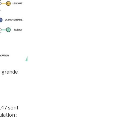
e grande
147 sont
lation :