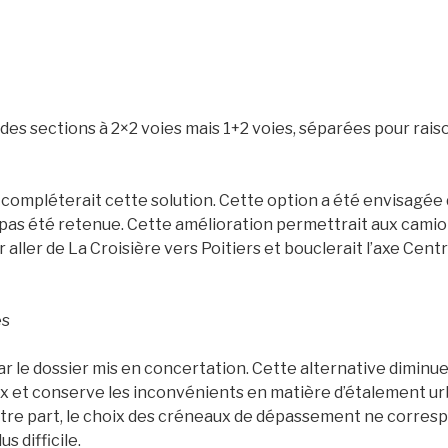
es sections à 2×2 voies mais 1+2 voies, séparées pour rais
compléterait cette solution. Cette option a été envisagée 
’a pas été retenue. Cette amélioration permettrait aux cami
aller de La Croisière vers Poitiers et bouclerait l’axe Cen
es
ar le dossier mis en concertation. Cette alternative diminu
 et conserve les inconvénients en matière d’étalement ur
tre part, le choix des créneaux de dépassement ne corres
us difficile.