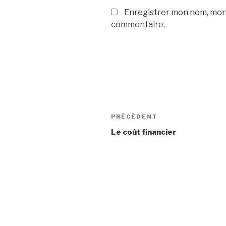
Enregistrer mon nom, mon 
commentaire.
Navigation
Article
PRÉCÉDENT
de
précédent
Le coût financier
l’article