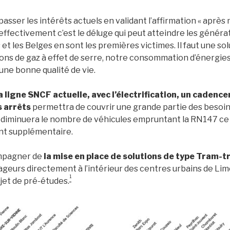
passer les intérêts actuels en validant l’affirmation « après 
effectivement c’est le déluge qui peut atteindre les généra
et les Belges en sont les premières victimes. Il faut une sol
ns de gaz à effet de serre, notre consommation d’énergies
une bonne qualité de vie.
 ligne SNCF actuelle, avec l’électrification, un cadenc
s arrêts
permettra de couvrir une grande partie des besoin
 diminuera le nombre de véhicules empruntant la RN147 ce 
nt supplémentaire.
ompagner de
la mise en place de solutions de type Tram-t
yageurs directement à l’intérieur des centres urbains de Li
1
objet de pré-études.